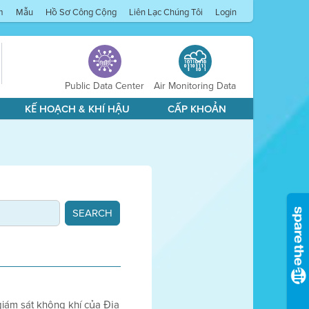
m
Mẫu
Hồ Sơ Công Cộng
Liên Lạc Chúng Tôi
Login
Public Data Center
Air Monitoring Data
KẾ HOẠCH & KHÍ HẬU
CẤP KHOẢN
 giám sát không khí của Địa