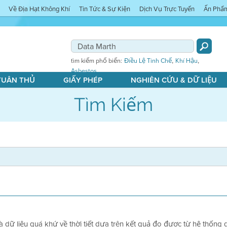
Về Địa Hạt Không Khí
Tin Tức & Sự Kiện
Dịch Vụ Trực Tuyến
Ấn Phẩ
,
,
tìm kiếm phổ biến:
Điều Lệ Tinh Chế
Khí Hậu
Asbestos
 TUÂN THỦ
GIẤY PHÉP
NGHIÊN CỨU & DỮ LIỆU
Tìm Kiếm
à dữ liệu quá khứ về thời tiết dựa trên kết quả đo được từ hệ thống