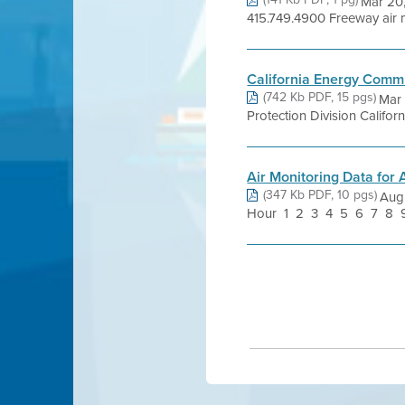
Mar 20
415.749.4900 Freeway air m
California Energy Comm
(742 Kb PDF, 15 pgs)
Mar 
Protection Division Califo
Air Monitoring Data for
(347 Kb PDF, 10 pgs)
Aug
Hour 1 2 3 4 5 6 7 8 9 