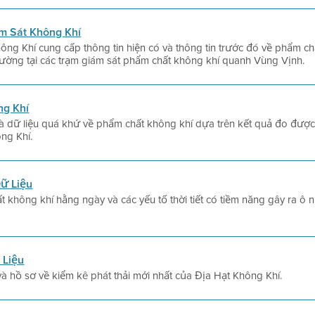
m Sát Không Khí
ông Khí cung cấp thông tin hiện có và thông tin trước đó về phẩm ch
 lường tại các trạm giám sát phẩm chất không khí quanh Vùng Vịnh.
ng Khí
và dữ liệu quá khứ về phẩm chất không khí dựa trên kết quả đo được
ng Khí.
ữ Liệu
 không khí hằng ngày và các yếu tố thời tiết có tiềm năng gây ra ô 
 Liệu
à hồ sơ về kiểm kê phát thải mới nhất của Địa Hạt Không Khí.