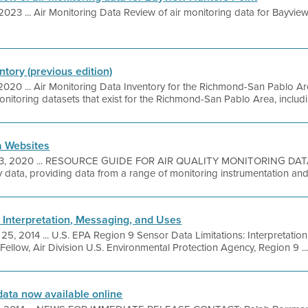
 2023 ... Air Monitoring Data Review of air monitoring data for Bayv
ntory (previous edition)
2020 ... Air Monitoring Data Inventory for the Richmond-San Pablo Are
onitoring datasets that exist for the Richmond-San Pablo Area, includi
a Websites
3, 2020 ... RESOURCE GUIDE FOR AIR QUALITY MONITORING DAT
y data, providing data from a range of monitoring instrumentation and 
: Interpretation, Messaging, and Uses
25, 2014 ... U.S. EPA Region 9 Sensor Data Limitations: Interpretati
ellow, Air Division U.S. Environmental Protection Agency, Region 9 ..
data now available online