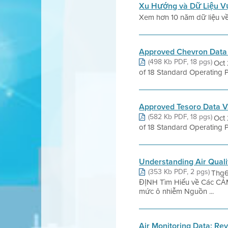
Xu Hướng và Dữ Liệu V
Xem hơn 10 năm dữ liệu về
Approved Chevron Data 
(498 Kb PDF, 18 pgs)
Oct 
of 18 Standard Operating P
Approved Tesoro Data V
(582 Kb PDF, 18 pgs)
Oct 
of 18 Standard Operating P
Understanding Air Quali
(353 Kb PDF, 2 pgs)
Thg6
ĐỊNH Tìm Hiểu về Các CẢM
mức ô nhiễm Nguồn ...
Air Monitoring Data: Rev