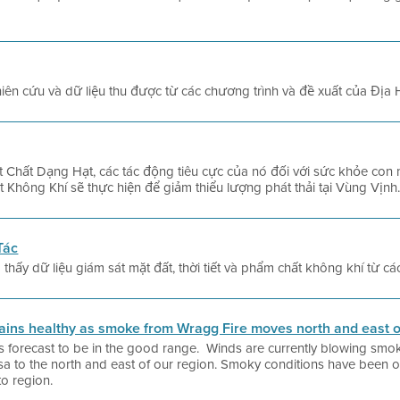
hiên cứu và dữ liệu thu được từ các chương trình và đề xuất của Địa 
t Chất Dạng Hạt, các tác động tiêu cực của nó đối với sức khỏe con
Không Khí sẽ thực hiện để giảm thiểu lượng phát thải tại Vùng Vịnh
Tác
hấy dữ liệu giám sát mặt đất, thời tiết và phẩm chất không khí từ cá
mains healthy as smoke from Wragg Fire moves north and east o
a is forecast to be in the good range. Winds are currently blowing smo
sa to the north and east of our region. Smoky conditions have been 
o region.