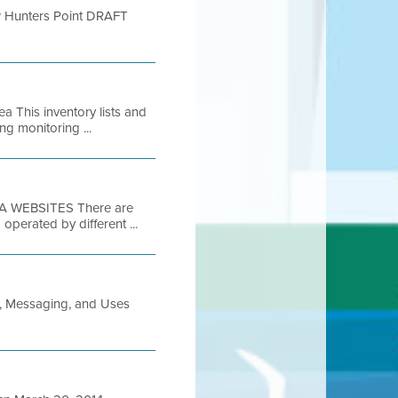
iew Hunters Point DRAFT
a This inventory lists and
ng monitoring ...
A WEBSITES There are
operated by different ...
on, Messaging, and Uses
.