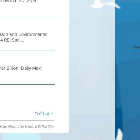
n March 20, 2014
ission and Environmental
 RE: San ...
er Billion Daily Max*
Trở Lại
Cập Nhật Lần Cuối: 08/11/2016