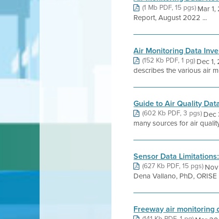
(1 Mb PDF, 15 pgs)
Mar 1,
Report, August 2022 ...
Air Monitoring Data Inve
(152 Kb PDF, 1 pg)
Dec 1, 
describes the various air m
Guide to Air Quality Dat
(602 Kb PDF, 3 pgs)
Dec 
many sources for air qualit
Sensor Data Limitations
(627 Kb PDF, 15 pgs)
Nov 
Dena Vallano, PhD, ORISE F
Freeway air monitoring 
(141 Kb PDF, 1 pg)