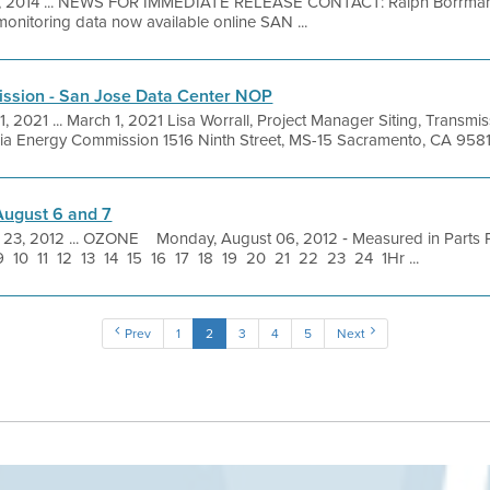
, 2014 ... NEWS FOR IMMEDIATE RELEASE CONTACT: Ralph Borrman
onitoring data now available online SAN ...
ission - San Jose Data Center NOP
1, 2021 ... March 1, 2021 Lisa Worrall, Project Manager Siting, Transm
rnia Energy Commission 1516 Ninth Street, MS-15 Sacramento, CA 95814
 August 6 and 7
 23, 2012 ... OZONE Monday, August 06, 2012 ‐ Measured in Parts P
10 11 12 13 14 15 16 17 18 19 20 21 22 23 24 1Hr ...
Prev
1
2
3
4
5
Next